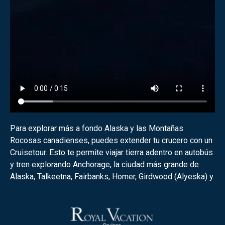
Para explorar más a fondo Alaska y las Montañas
Rocosas canadienses, puedes extender tu crucero con un
Cruisetour. Esto te permite viajar tierra adentro en autobús
y tren explorando Anchorage, la ciudad más grande de
Alaska, Talkeetna, Fairbanks, Homer, Girdwood (Alyeska) y
el Parque Nacional Denali, disfrutando de las vistas del
pico más alto de América del Norte. Los Cruisetours
incluyen los mejores alojamientos en hoteles, un director
de gira local dedicado a Alaska/Canadá, transporte de lujo