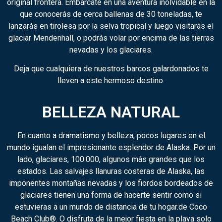
original frontera. Embárcate en una aventura inolvidable en la
que conocerás de cerca ballenas de 30 toneladas, te
lanzarás en tirolesa por la selva tropical y luego visitarás el
glaciar Mendenhall, o podrás volar por encima de las tierras
nevadas y los glaciares.
Deja que cualquiera de nuestros barcos galardonados te
lleven a este hermoso destino.
BELLEZA NATURAL
En cuanto a dramatismo y belleza, pocos lugares en el
mundo igualan el impresionante esplendor de Alaska. Por un
lado, glaciares, 100.000, algunos más grandes que los
estados. Las salvajes llanuras costeras de Alaska, las
imponentes montañas nevadas y los fiordos bordeados de
glaciares tienen una forma de hacerte sentir como si
estuvieras a un mundo de distancia de tu hogar.de Coco
Beach Club®. O disfruta de la mejor fiesta en la playa solo